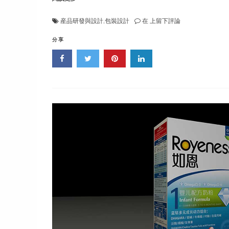
創
産品研發與設計
,
包裝設計
在
上留下評論
意
策
分享
劃-
産
品
設
計
《辣
木
葉
萃
取
精
華》
包
裝