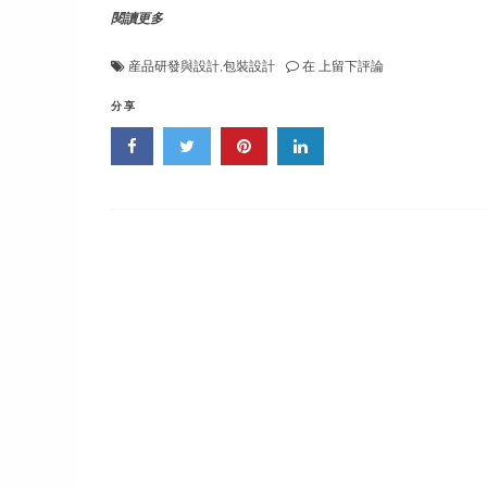
閱讀更多
藍
産品研發與設計
,
包裝設計
在
上留下評論
多
湖
分享
豆
漿
産
品
設
計