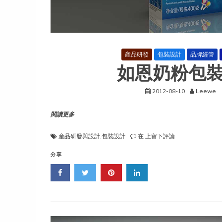
産品研發
包裝設計
品牌經管
如恩奶粉包
2012-08-10
Leewe
閱讀更多
如
産品研發與設計
,
包裝設計
在
上留下評論
恩
奶
分享
粉
包
裝
設
計