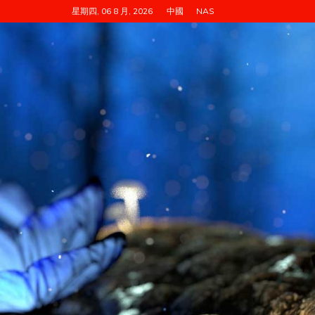
跳
星期四, 06 8 月, 2026
中國
NAS
至
内
容