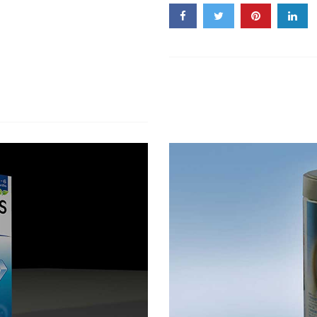
菜
包
裝
策
劃
設
計