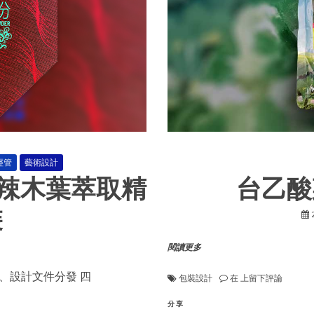
經管
藝術設計
《辣木葉萃取精
台乙酸
裝
閱讀更多
、設計文件分發 四
台
包裝設計
在
上留下評論
乙
酸
分享