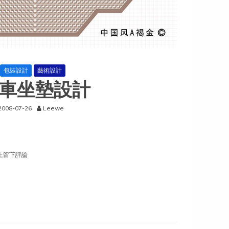
包裝設計
藝術設計
車坐墊設計
2008-07-26
Leewe
汽
上留下評論
車
坐
墊
設
計