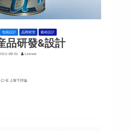
包裝設計
品牌經管
藝術設計
産品研發&設計
2012-08-01
Leewe
母
在
上留下評論
恩
産
品
研
發
&
設
計