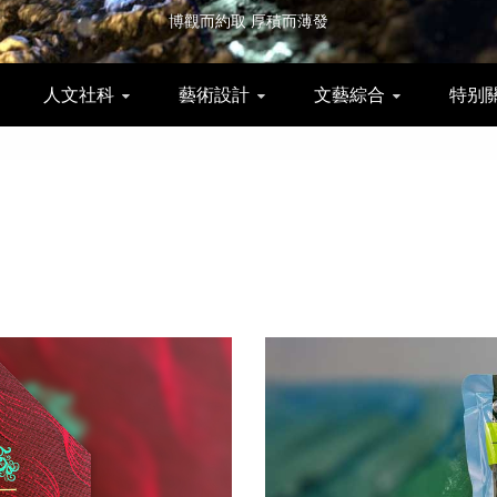
博觀而約取 厚積而薄發
人文社科
藝術設計
文藝綜合
特别