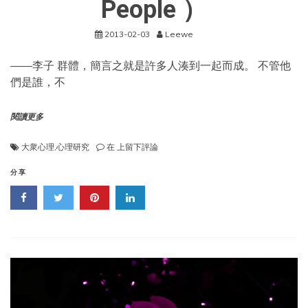
People ）
2013-02-03
Leewe
——李子 群體，簡言之就是許多人湊到一起而成。 不管他
們是誰，不
閱讀更多
《烏
大衆心理
,
心理研究
在
上留下評論
合
之
分享
衆》
(書
摘)
（only
People
）