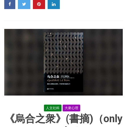
我
的
讀
後
感
人文社科
大衆心理
《烏合之衆》(書摘)（only