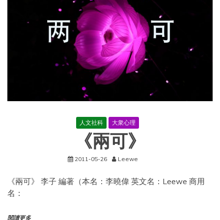
人文社科
大衆心理
《兩可》
2011-05-26
Leewe
《兩可》 李子 編著（本名：李曉偉 英文名：Leewe 商用
名：
閱讀更多