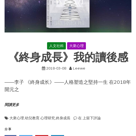
人文社科
大衆心理
《終身成長》我的讀後感
2018-03-08
Leewe
——李子 《終身成⻓》——⼈格塑造之堅持一⽣ 在2018年
開元之
閱讀更多
《終
大衆心理
,
幼兒教育
,
心理研究
,
終身成長
在
上留下評論
身
成
分享
長》