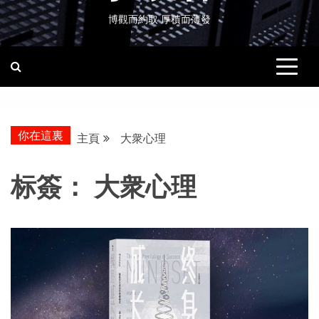
博觀而約取 厚積而薄發
你在這裏
主頁
大衆心理
标簽：
大衆心理