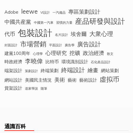
leewe
專區策劃設計
Adobe
VI設計
一汽備品
産品研發與設計
中國共産黨
中國第一汽車
習慣的力量
包裝設計
大衆心理
代币
埃舍爾
名片設計
市場營銷
廣告設計
封面設計
平面設計
廣告學
心理研究
挖礦
政治經濟
建黨100周年
心理學
散文
李曉偉
時政經濟
比特币
環境識别設計
石化産品設計
終端設計
繪畫
端架設計
終端策劃
網站策劃
策劃設計
虛拟币
美術
網站設計
美國民主情況
藝術
藝術設計
貨架設計
道家學說
随筆
通識百科