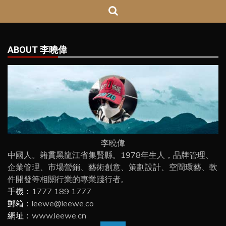
ABOUT 李曉偉
李曉偉
中國人。籍貫黑龍江省集賢縣。1978年生人，品牌管理、
企業管理、市場營銷、藝術創意、策劃設計、空間環藝、軟
件開發等相關行業的專業踐行者。
手機：
1777 189 1777
郵箱：
leewe@leewe.co
網址：
www.leewe.cn