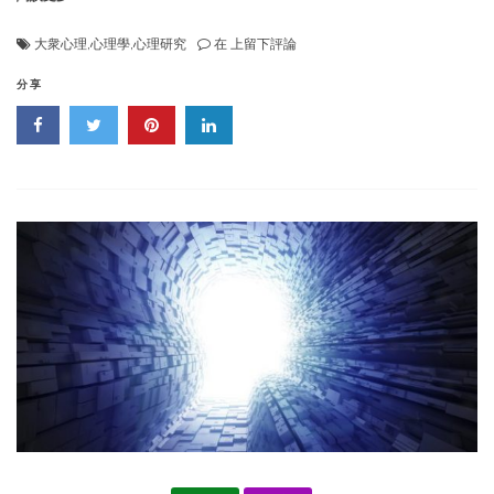
《兩
大衆心理
,
心理學
,
心理研究
在
上留下評論
可》
分享