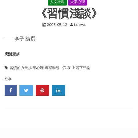
人文社科
大衆心理
《習慣淺談》
2005-05-12
Leewe
——李子 編撰
閱讀更多
《習
習慣的力量
,
大衆心理
,
道家學說
在
上留下評論
慣
淺
分享
談》