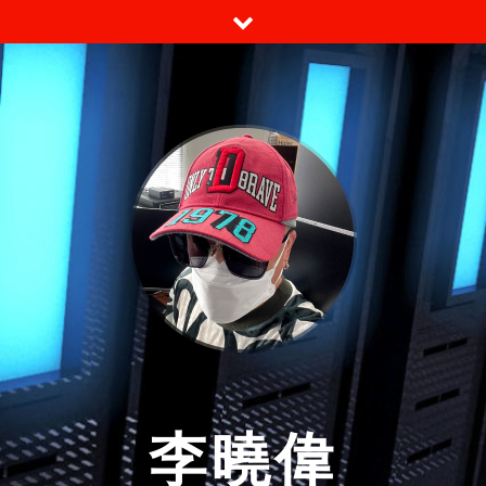
跳
至
内
容
李曉偉