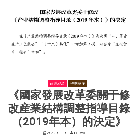
周
年
大
會
暨
香
港
特
别
行
政
區
第
六
屆
政治經濟
特别關注
政
《國家發展改革委關于修
府
就
職
改産業結構調整指導目錄
典
禮
（2019年本）的決定》
隆
重
舉
2022-01-10
Leewe
行