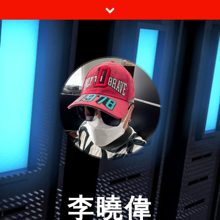
跳
至
内
容
李曉偉