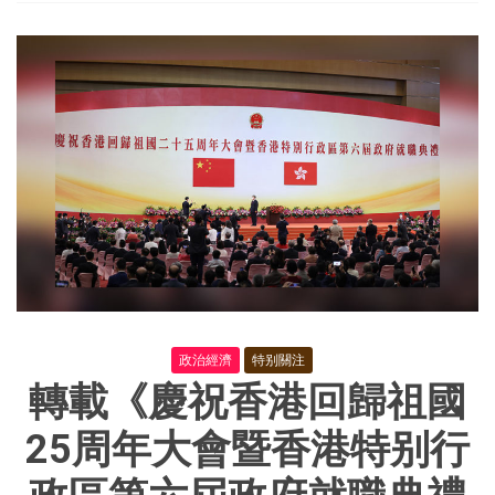
次
全
國
代
表
大
會
報
告
全
文
政治經濟
特别關注
轉載《慶祝香港回歸祖國
25周年大會暨香港特别行