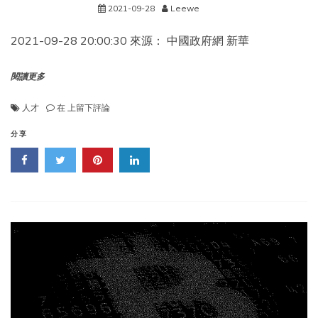
2021-09-28
Leewe
2021-09-28 20:00:30 來源： 中國政府網 新華
閱讀更多
《中
人才
在
上留下評論
央
人
分享
才
工
作
會
議》
在
京
召
開，
習
近
平
主
席