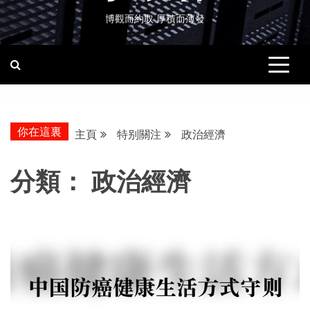
博觀而約取 厚積而薄發
你在這裏
主頁
特别關注
政治經濟
分類：
政治經濟