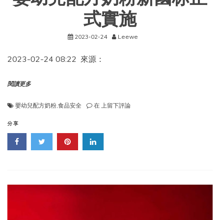
式實施
2023-02-24
Leewe
2023-02-24 08:22 來源：
閱讀更多
嬰
嬰幼兒配方奶粉
,
食品安全
在
上留下評論
幼
兒
分享
配
方
奶
粉
新
國
标
正
式
實
施