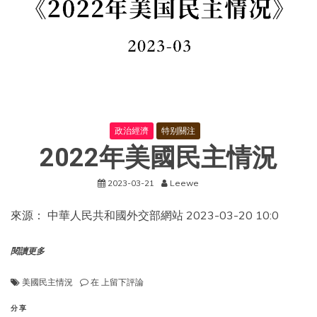
百
餘
市
先
行
“試
水”
政治經濟
特别關注
2022年美國民主情況
2023-03-21
Leewe
來源： 中華人民共和國外交部網站 2023-03-20 10:0
閱讀更多
2022
美國民主情況
在
上留下評論
年
美
分享