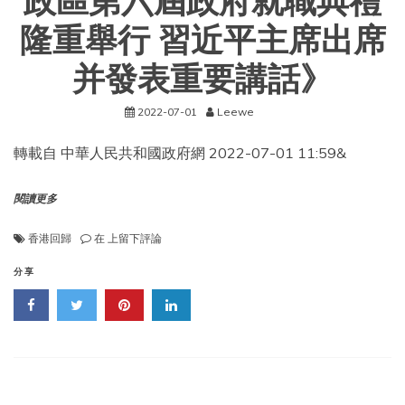
政區第六屆政府就職典禮
隆重舉行 習近平主席出席
并發表重要講話》
2022-07-01
Leewe
轉載自 中華人民共和國政府網 2022-07-01 11:59&
閱讀更多
轉
香港回歸
在
上留下評論
載
《慶
分享
祝
香
港
回
歸
祖
國
25