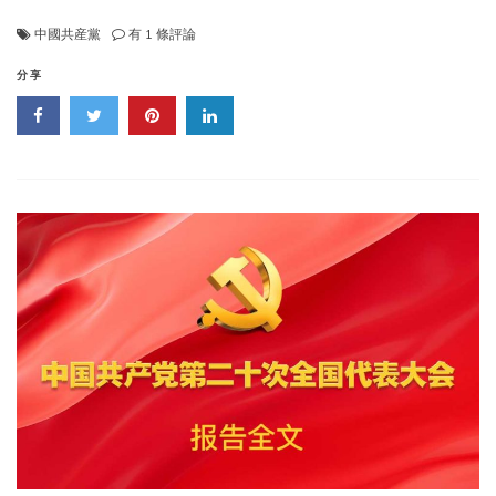
中
中國共産黨
有 1 條評論
國
共
分享
産
黨
國
際
形
象
網
宣
片
《CPC》