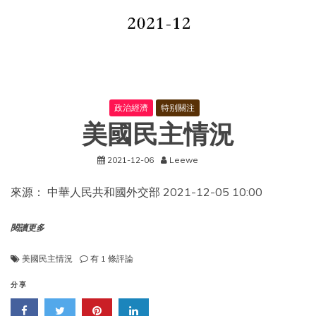
指
導
目
錄
（2019
年
本）
的
決
政治經濟
特别關注
定》
美國民主情況
2021-12-06
Leewe
來源： 中華人民共和國外交部 2021-12-05 10:00
閱讀更多
美
美國民主情況
有 1 條評論
國
民
分享
主
情