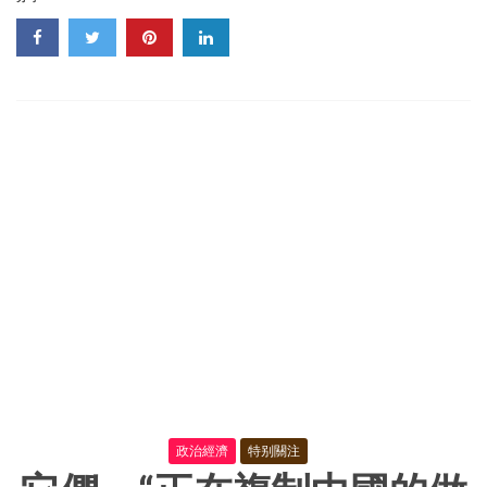
行
等
十
部
門
發
布
《關
于
進
一
步
防
範
和
處
置
虛
拟
貨
币
交
易
政治經濟
特别關注
炒
作