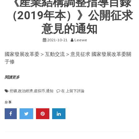
《産業結構調整指導目錄
（2019年本）》公開征求
意見的通知
2021-10-21
Leewe
國家發展改革委 > 互動交流 > 意見征求 國家發展改革委關
于修
閱讀更多
國
挖礦
,
政治經濟
,
虛拟币
,
通知
在
上留下評論
家
發
分享
展
改
革
委
關
于