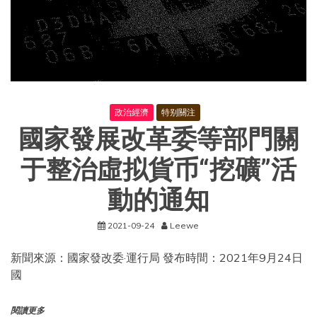
出
席
會
議
并
發
表
重
要
政治經濟
特别關注
講
國家發展改革委等部門關
話
于整治虛拟貨币“挖礦”活
動的通知
2021-09-24
Leewe
新聞來源：國家發改委·運行局 發布時間：2021年9月24日
國
閱讀更多