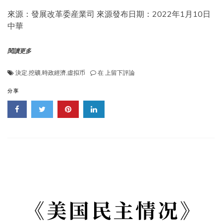
習
來源：發展改革委産業司 來源發布日期：2022年1月10日
近
中華
平
主
席
閱讀更多
出
席
并
《國
決定
,
挖礦
,
時政經濟
,
虛拟币
在
上留下評論
發
家
表
發
分享
重
展
要
改
講
革
話》
委
關
于
修
改
産
業
結
構
調
整