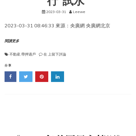
行“試水”
金
融
2023-03-31
Leewe
監
管
2023-03-31 08:46:33 來源：央廣網 央廣網北京
水
平
閱讀更多
不
不動産
,
帶押過戶
在
上留下評論
動
産
分享
“帶
押
過
戶”
将
全
面
推
廣：
目
前
已
有