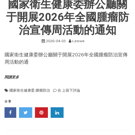
國家衛生健康委辦公廳關
于開展2026年全國腫瘤防
治宣傳周活動的通知
2026-04-03
Leewe
國家衛生健康委辦公廳關于開展2026年全國腫瘤防治宣傳
周活動的通
閱讀更多
國
國家衛生健康委
,
腫瘤防治
在
上留下評論
家
衛
分享
生
健
康
委
辦
公