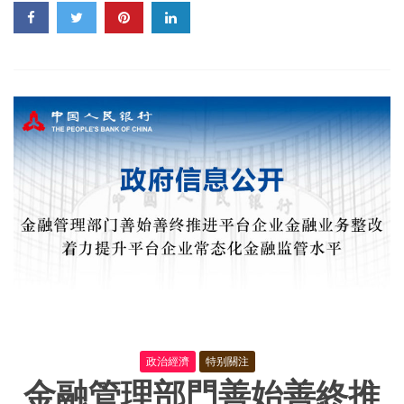
改
革
委
關
于
印
發
《全
國
統
一
大
市
場
建
設
指
引
（試
行）》
的
通
政治經濟
特别關注
知
金融管理部門善始善終推
及