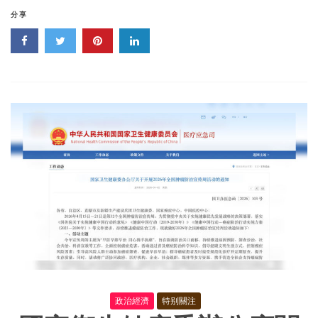
國
防
分享
癌
健
康
生
活
方
式
守
則》
(2026)
版
政治經濟
特别關注