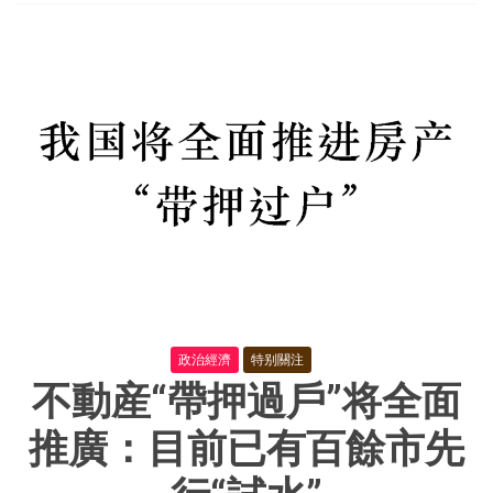
善
終
推
進
平
台
企
業
金
融
業
務
整
改
着
力
提
升
政治經濟
特别關注
平
不動産“帶押過戶”将全面
台
企
業
推廣：目前已有百餘市先
常
态
化