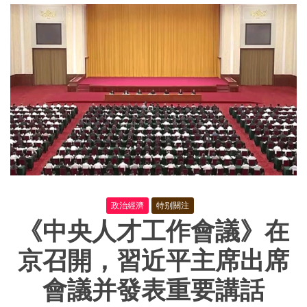
修
改
《産
業
結
構
調
整
指
導
目
錄
（2019
年
本）》
公
開
政治經濟
特别關注
征
《中央人才工作會議》在
求
意
見
京召開，習近平主席出席
的
通
會議并發表重要講話
知