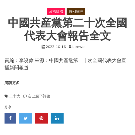
政治經濟
特别關注
中國共産黨第二十次全國
代表大會報告全文
2022-10-16
Leewe
責編：李曉偉 來源：中國共産黨第二十次全國代表大會直
播新聞報道
閱讀更多
中
二十大
在
上留下評論
國
共
分享
産
黨
第
二
十