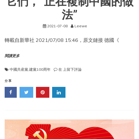
它們，“正在複制中國的做
風
險
法”
的
通
2021-07-08
Leewe
知》
轉載自新華社 2021/07/08 15:46，原文鏈接 德國《
閱讀更多
它
中國共産黨
,
建黨100周年
在
上留下評論
們，
“正
分享
在
複
制
中
國
的
做
法”