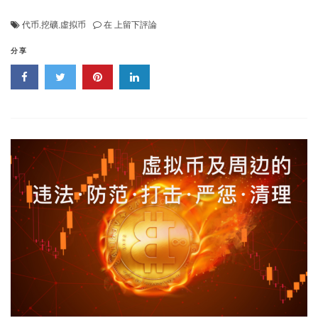
國
代币
,
挖礦
,
虛拟币
在
上留下評論
家
發
分享
展
改
革
委
等
部
門
關
于
整
治
虛
拟
貨
币
“挖
礦”
活
動
的
通