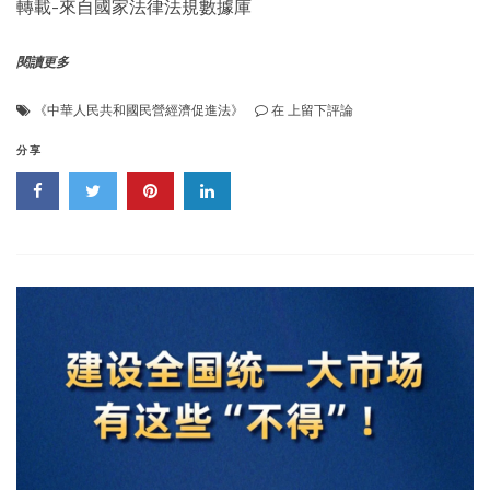
轉載-來自國家法律法規數據庫
閱讀更多
《中
《中華人民共和國民營經濟促進法》
在
上留下評論
華
人
分享
民
共
和
國
民
營
經
濟
促
進
法》