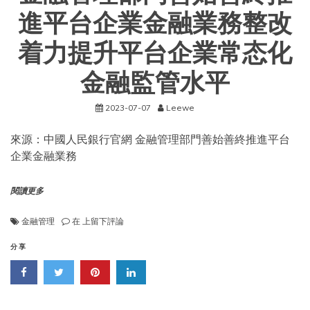
相
關
進平台企業金融業務整改
政
策
着力提升平台企業常态化
金融監管水平
2023-07-07
Leewe
來源：中國人民銀行官網 金融管理部門善始善終推進平台
企業金融業務
閱讀更多
金
金融管理
在
上留下評論
融
管
分享
理
部
門
善
始