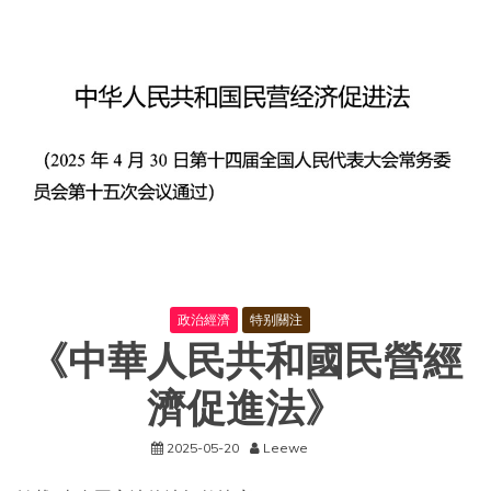
廳
關
于
開
展
2026
年
全
國
腫
瘤
防
治
宣
傳
周
政治經濟
特别關注
活
《中華人民共和國民營經
動
的
通
濟促進法》
知
2025-05-20
Leewe