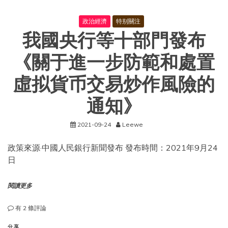
知
政治經濟
特别關注
我國央行等十部門發布
《關于進一步防範和處置
虛拟貨币交易炒作風險的
通知》
2021-09-24
Leewe
政策來源·中國人民銀行新聞發布 發布時間：2021年9月24
日
閱讀更多
我
有 2 條評論
國
央
分享