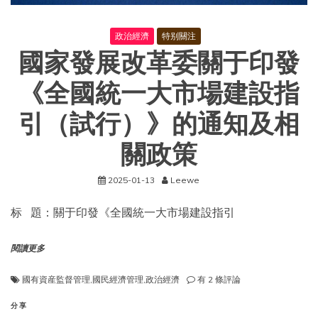
政治經濟
特别關注
國家發展改革委關于印發
《全國統一大市場建設指
引（試行）》的通知及相
關政策
2025-01-13
Leewe
标 題：關于印發《全國統一大市場建設指引
閱讀更多
國
國有資産監督管理
,
國民經濟管理
,
政治經濟
有 2 條評論
家
發
分享
展