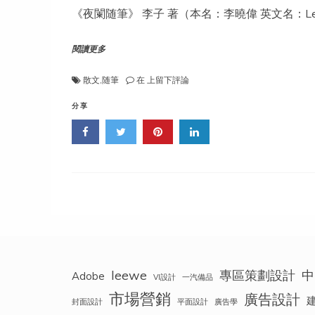
《夜闌随筆》 李子 著（本名：李曉偉 英文名：Le
閱讀更多
《夜
散文
,
随筆
在
上留下評論
闌
随
分享
筆》
——
李
子
leewe
專區策劃設計
中
Adobe
VI設計
一汽備品
市場營銷
廣告設計
封面設計
平面設計
廣告學