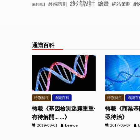
終端設計
繪畫
終端策劃
網站策劃
網
策劃設計
通識百科
特别關注
通識百科
特别關注
通識百
轉載《基因檢測迷霧重重·
轉載《商業基
有待解開… …》
亟待治》
2019-06-01
Leewe
2017-05-07