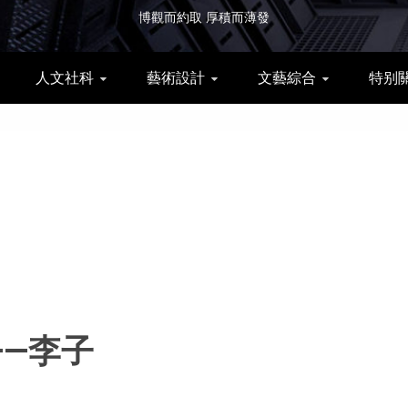
博觀而約取 厚積而薄發
人文社科
藝術設計
文藝綜合
特别
—李子