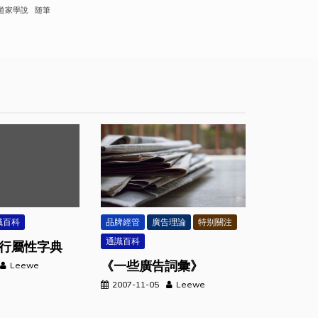
道家學說
随筆
識百科
品牌經管
廣告理論
特别關注
通識百科
行屬性字典
《一些廣告詞彙》
Leewe
2007-11-05
Leewe