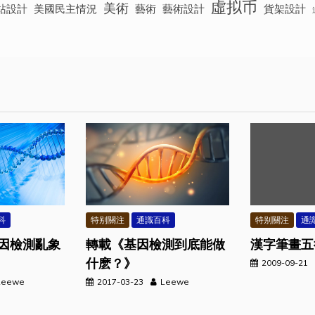
虛拟币
美術
站設計
美國民主情況
藝術
藝術設計
貨架設計
科
特别關注
通識百科
特别關注
通
因檢測亂象
轉載《基因檢測到底能做
漢字筆畫五
什麽？》
2009-09-21
Leewe
2017-03-23
Leewe