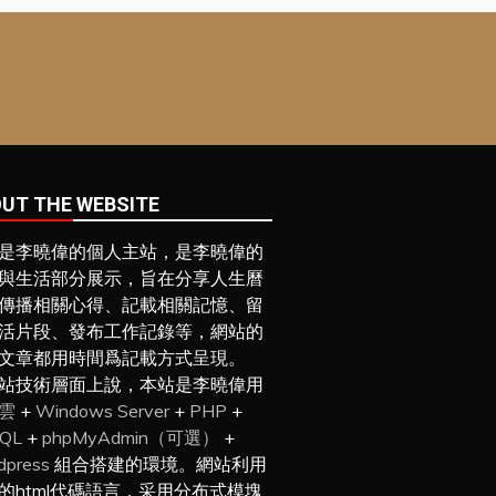
UT THE WEBSITE
是李曉偉的個人主站，是李曉偉的
與生活部分展示，旨在分享人生曆
傳播相關心得、記載相關記憶、留
活片段、發布工作記錄等，網站的
文章都用時間爲記載方式呈現。
站技術層面上說，本站是李曉偉用
雲
+
Windows Server
+
PHP
+
SQL
+
phpMyAdmin（可選）
+
dpress
組合搭建的環境。網站利用
的html代碼語言，采用分布式模塊