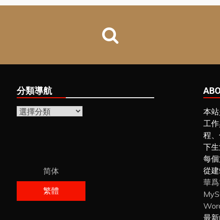
分類導航
ABO
分
本站
類
工作
導
程、
航
下生
每個
從建
简体
華爲
繁體
My
Wor
最新