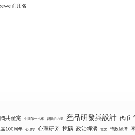
ewe 商用名
産品研發與設計
國共産黨
代币
中國第一汽車
習慣的力量
心理研究
挖礦
政治經濟
建黨100周年
時政經濟
心理學
散文