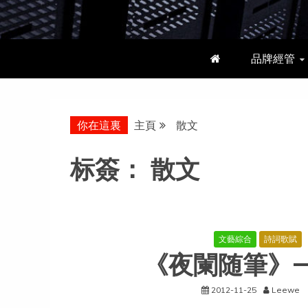
品牌經管
你在這裏
主頁
散文
标簽：
散文
文藝綜合
詩詞歌賦
《夜闌随筆》—
2012-11-25
Leewe