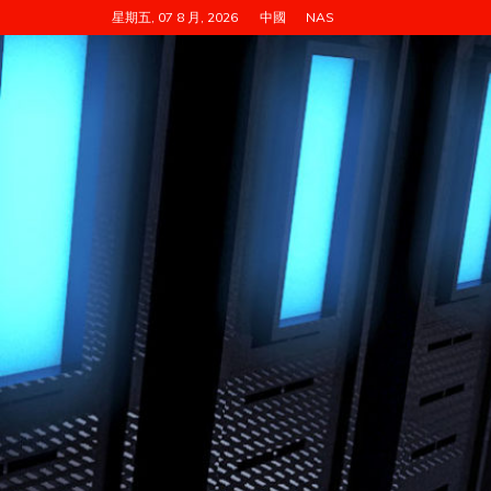
跳
星期五, 07 8 月, 2026
中國
NAS
至
内
容