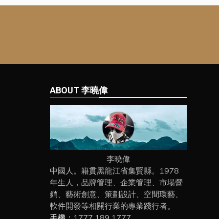
ABOUT 李曉偉
李曉偉
中國人。籍貫黑龍江省集賢縣。1978
年生人，品牌管理、企業管理、市場營
銷、藝術創意、策劃設計、空間環藝、
軟件開發等相關行業的專業踐行者。
手機：
1777 189 1777