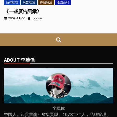
品牌經管
廣告理論
特别關注
通識百科
《一些廣告詞彙》
2007-11-05
Leewe
ABOUT 李曉偉
李曉偉
中國人。籍貫黑龍江省集賢縣。1978年生人，品牌管理、