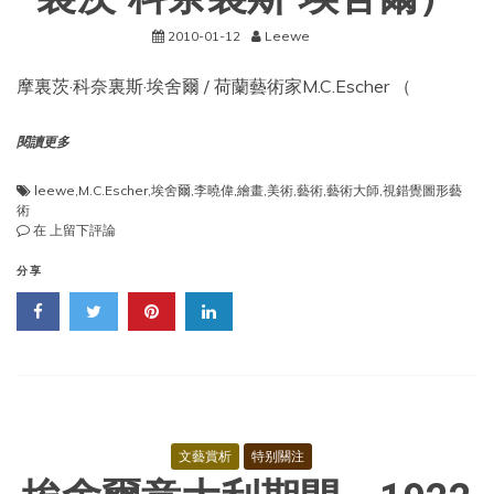
2010-01-12
Leewe
摩裏茨·科奈裏斯·埃舍爾 / 荷蘭藝術家M.C.Escher （
閱讀更多
leewe
,
M.C.Escher
,
埃舍爾
,
李曉偉
,
繪畫
,
美術
,
藝術
,
藝術大師
,
視錯覺圖形藝
術
藝
在
上留下評論
術
家
分享
——
M.C.Escher（摩
裏
茨
·
科
奈
裏
斯
文藝賞析
特别關注
·
埃