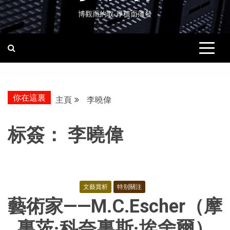
博觀而約取 厚積而薄發
你在這裏
主頁
李曉偉
标簽：
李曉偉
文藝賞析
特别關注
藝術家——M.C.Escher（摩
裏茨·科奈裏斯·埃舍爾）