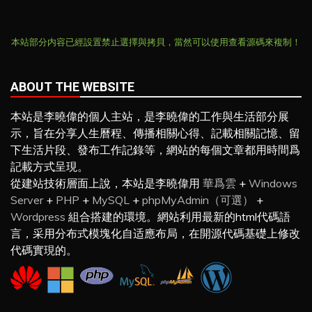
本站部分内容已經設置禁止選擇與拷貝，當然可以使用查看源碼來複制！
ABOUT THE WEBSITE
本站是李曉偉的個人主站，是李曉偉的工作與生活部分展
示，旨在分享人生曆程、傳播相關心得、記載相關記憶、留
下生活片段、發布工作記錄等，網站的每個文章都用時間爲
記載方式呈現。
從建站技術層面上說，本站是李曉偉用
華爲雲
+
Windows
Server
+
PHP
+
MySQL
+
phpMyAdmin（可選）
+
Wordpress
組合搭建的環境。網站利用最新的html代碼語
言，采用分布式模塊化自适應布局，在開源代碼基礎上修改
代碼實現的。