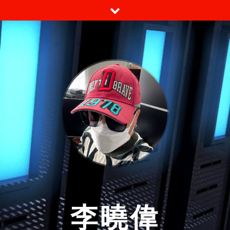
跳
至
内
容
李曉偉