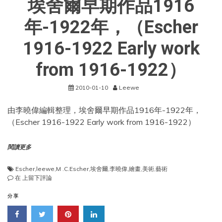
埃舍爾早期作品1916
from
1922-
1935）
年-1922年，（Escher
1916-1922 Early work
from 1916-1922）
2010-01-10
Leewe
由李曉偉編輯整理，埃舍爾早期作品1916年-1922年，
（Escher 1916-1922 Early work from 1916-1922）
閱讀更多
Escher
,
leewe
,
M .C.Escher
,
埃舍爾
,
李曉偉
,
繪畫
,
美術
,
藝術
埃
在
上留下評論
舍
爾
分享
早
期
作