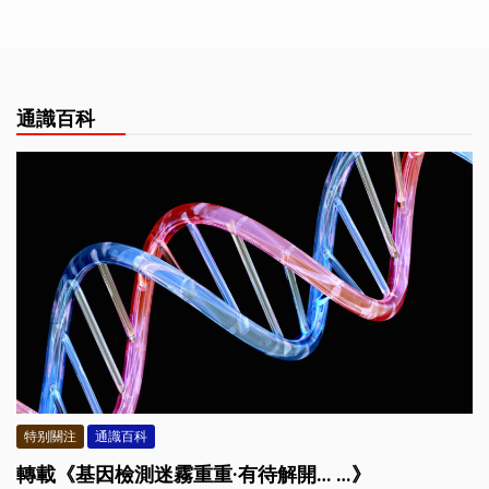
通識百科
特别關注
通識百科
轉載《基因檢測迷霧重重·有待解開… …》