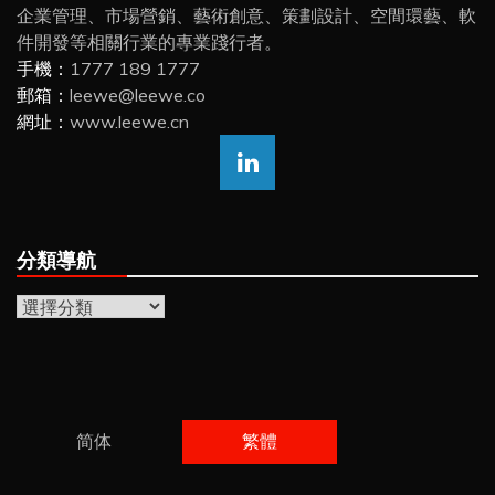
企業管理、市場營銷、藝術創意、策劃設計、空間環藝、軟
件開發等相關行業的專業踐行者。
手機：
1777 189 1777
郵箱：
leewe@leewe.co
網址：
www.leewe.cn
分類導航
分
類
導
航
简体
繁體