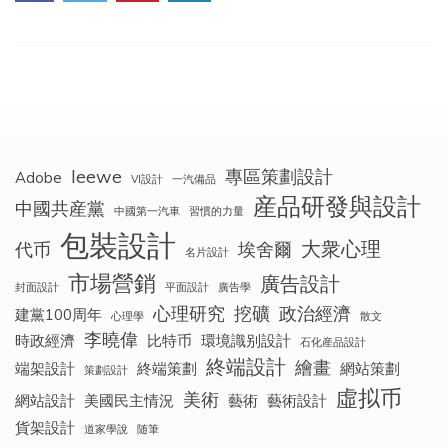
品
1916
年-1922
年，
（Escher
1916-
1922
Early
work
leewe
專區策劃設計
Adobe
from
VI設計
一汽備品
1916-
産品研發與設計
中國共産黨
中國第一汽車
習慣的力量
1922）
包裝設計
大衆心理
代币
埃舍爾
名片設計
市場營銷
廣告設計
封面設計
平面設計
廣告學
心理研究
挖礦
政治經濟
建黨100周年
心理學
散文
李曉偉
時政經濟
比特币
環境識别設計
石化産品設計
終端設計
繪畫
端架設計
終端策劃
網站策劃
策劃設計
虛拟币
美術
網站設計
美國民主情況
藝術
藝術設計
貨架設計
道家學說
随筆