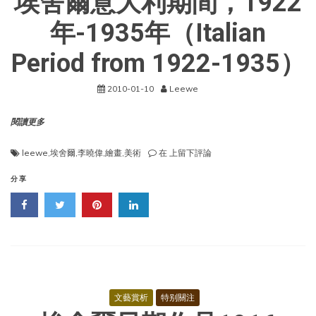
埃舍爾意大利期間，1922
舍
爾）
年-1935年（Italian
Period from 1922-1935）
2010-01-10
Leewe
閱讀更多
埃
leewe
,
埃舍爾
,
李曉偉
,
繪畫
,
美術
在
上留下評論
舍
爾
分享
意
大
利
期
間，
1922
年-1935
年
（Italian
文藝賞析
特别關注
Period