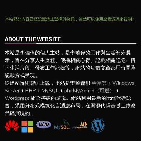
本站部分内容已經設置禁止選擇與拷貝，當然可以使用查看源碼來複制！
ABOUT THE WEBSITE
本站是李曉偉的個人主站，是李曉偉的工作與生活部分展
示，旨在分享人生曆程、傳播相關心得、記載相關記憶、留
下生活片段、發布工作記錄等，網站的每個文章都用時間爲
記載方式呈現。
從建站技術層面上說，本站是李曉偉用
華爲雲
+
Windows
Server
+
PHP
+
MySQL
+
phpMyAdmin（可選）
+
Wordpress
組合搭建的環境。網站利用最新的html代碼語
言，采用分布式模塊化自适應布局，在開源代碼基礎上修改
代碼實現的。