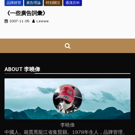
品牌經管
廣告理論
特别關注
通識百科
《一些廣告詞彙》
2007-11-05
Leewe
ABOUT 李曉偉
李曉偉
中國人。籍貫黑龍江省集賢縣。1978年生人，品牌管理、