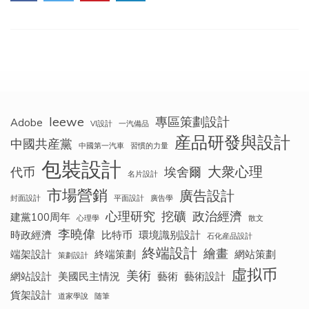
品
1916
年-1922
年，
（Escher
1916-
1922
Early
work
leewe
專區策劃設計
Adobe
from
VI設計
一汽備品
1916-
産品研發與設計
中國共産黨
中國第一汽車
習慣的力量
1922）
包裝設計
大衆心理
代币
埃舍爾
名片設計
市場營銷
廣告設計
封面設計
平面設計
廣告學
心理研究
挖礦
政治經濟
建黨100周年
心理學
散文
李曉偉
時政經濟
比特币
環境識别設計
石化産品設計
終端設計
繪畫
端架設計
終端策劃
網站策劃
策劃設計
虛拟币
美術
網站設計
美國民主情況
藝術
藝術設計
貨架設計
道家學說
随筆