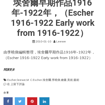
埃舍爾早期作品1916
from
1922-
1935）
年-1922年，（Escher
1916-1922 Early work
from 1916-1922）
2010-01-10
Leewe
由李曉偉編輯整理，埃舍爾早期作品1916年-1922年，
（Escher 1916-1922 Early work from 1916-1922）
閱讀更多
Escher
,
leewe
,
M .C.Escher
,
埃舍爾
,
李曉偉
,
繪畫
,
美術
,
藝術
埃
在
上留下評論
舍
爾
分享
早
期
作