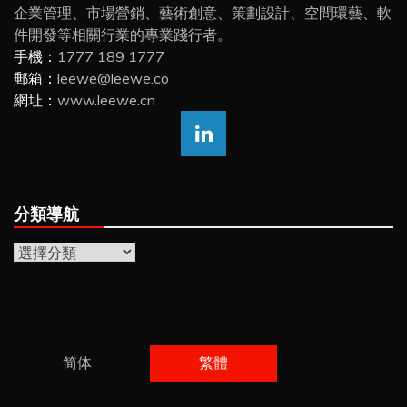
企業管理、市場營銷、藝術創意、策劃設計、空間環藝、軟
件開發等相關行業的專業踐行者。
手機：
1777 189 1777
郵箱：
leewe@leewe.co
網址：
www.leewe.cn
分類導航
分
類
導
航
简体
繁體