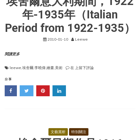
埃舍爾意大利期間，1922
舍
爾）
年-1935年（Italian
Period from 1922-1935）
2010-01-10
Leewe
閱讀更多
埃
leewe
,
埃舍爾
,
李曉偉
,
繪畫
,
美術
在
上留下評論
舍
爾
分享
意
大
利
期
間，
1922
年-1935
年
（Italian
文藝賞析
特别關注
Period