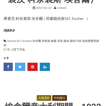
2010-01-12
Leewe
摩裏茨·科奈裏斯·埃舍爾 / 荷蘭藝術家M.C.Escher （
閱讀更多
leewe
,
M.C.Escher
,
埃舍爾
,
李曉偉
,
繪畫
,
美術
,
藝術
,
藝術大師
,
視錯覺圖形藝
術
藝
在
上留下評論
術
家
分享
——
M.C.Escher（摩
裏
茨
·
科
奈
裏
斯
文藝賞析
特别關注
·
埃