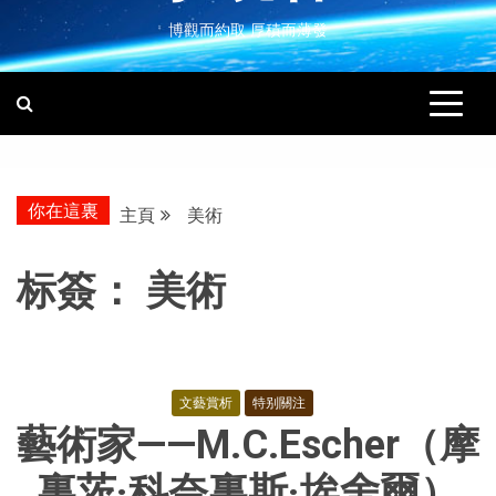
博觀而約取 厚積而薄發
你在這裏
主頁
美術
标簽：
美術
文藝賞析
特别關注
藝術家——M.C.Escher（摩
裏茨·科奈裏斯·埃舍爾）