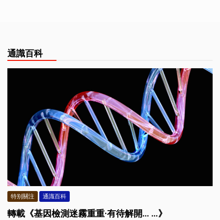
通識百科
特别關注
通識百科
轉載《基因檢測迷霧重重·有待解開… …》