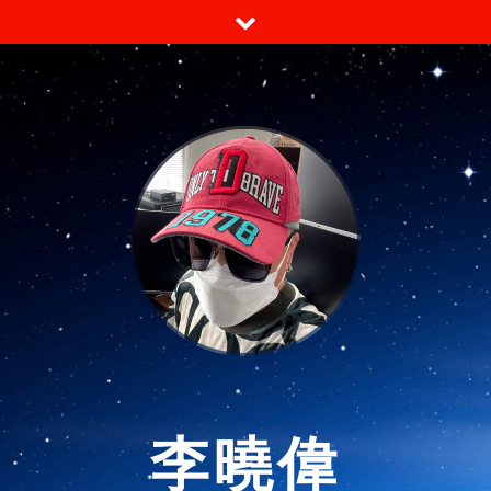
跳
至
内
容
李曉偉