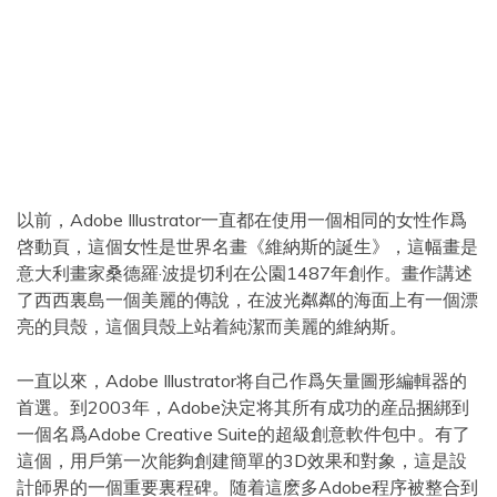
以前，Adobe Illustrator一直都在使用一個相同的女性作爲
啓動頁，這個女性是世界名畫《維納斯的誕生》，這幅畫是
意大利畫家桑德羅·波提切利在公園1487年創作。畫作講述
了西西裏島一個美麗的傳說，在波光粼粼的海面上有一個漂
亮的貝殼，這個貝殼上站着純潔而美麗的維納斯。
一直以來，Adobe Illustrator将自己作爲矢量圖形編輯器的
首選。到2003年，Adobe決定将其所有成功的産品捆綁到
一個名爲Adobe Creative Suite的超級創意軟件包中。有了
這個，用戶第一次能夠創建簡單的3D效果和對象，這是設
計師界的一個重要裏程碑。随着這麽多Adobe程序被整合到