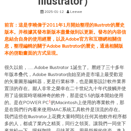
Illustrator）
2025-01-12
Leewe
前言：這是李曉偉于2011年1月開始整理的Illustratr的曆史
版本。并根據其發布新版本盡量做到以更新。發布的内容信
息結合自身的使用經曆，以及Adobe官方和互聯網相關信
息，整理編輯的關于Adobe Illustrator的曆史，通過相關版
本的啓動畫面的方式呈現。
很久以前，……Adobe Illustrator 1誕生了。曆經了三十多年
年版本叠代，Adobe Illustrator由始至終是市場上最受歡迎
的矢量圖形編輯器，更是行業标準，也是圖形設計軟件業界
置頂的存在。鄙人非常之榮幸在二十世紀九十年代接觸并使
用了這個當時堪稱神奇的軟件，那是從5.5的版本開始使用
1
的。是在POWER PC
的Macintosh上使用的專業軟件，那
是在我們行内看來使用MAC系統工具軟件是頂流的存在。
我們這些在Illustrator上花費大量時間比任何其他軟件程序都
多的人，都成了業内之精英，同行之領英。讓我們一同坐下
來放松一下，喝杯咖啡、品味茗茶，用最舒服的坐姿，進入