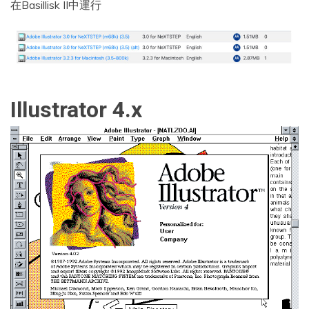
在Basillisk II中運行
Illustrator 4.x