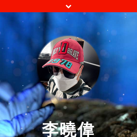
跳
至
内
容
李曉偉