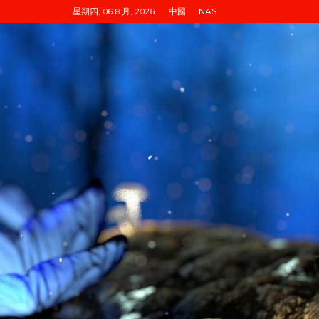
跳
星期四, 06 8 月, 2026
中國
NAS
至
内
容