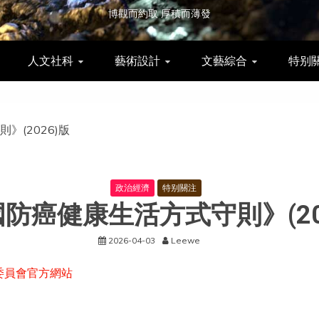
博觀而約取 厚積而薄發
人文社科
藝術設計
文藝綜合
特别
》(2026)版
政治經濟
特别關注
防癌健康生活方式守則》(20
2026-04-03
Leewe
委員會官方網站