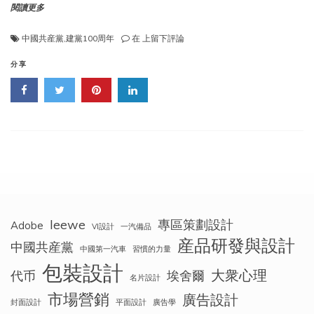
閱讀更多
慶
中國共産黨
,
建黨100周年
在
上留下評論
祝
中
分享
國
共
産
黨
成
立
100
周
年
leewe
專區策劃設計
Adobe
VI設計
一汽備品
産品研發與設計
中國共産黨
中國第一汽車
習慣的力量
包裝設計
大衆心理
代币
埃舍爾
名片設計
市場營銷
廣告設計
封面設計
平面設計
廣告學