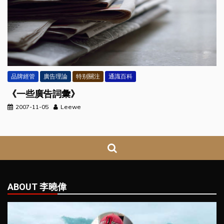
品牌經管
廣告理論
特别關注
通識百科
《一些廣告詞彙》
2007-11-05
Leewe
ABOUT 李曉偉