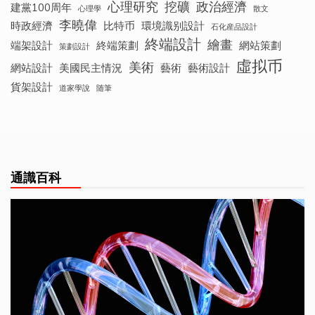
心理研究
挖礦
政治經濟
建黨100周年
心理學
散文
李曉偉
時政經濟
比特币
環境識别設計
石化産品設計
終端設計
繪畫
端架設計
終端策劃
網站策劃
策劃設計
虛拟币
美術
網站設計
美國民主情況
藝術
藝術設計
貨架設計
道家學說
随筆
通識百科