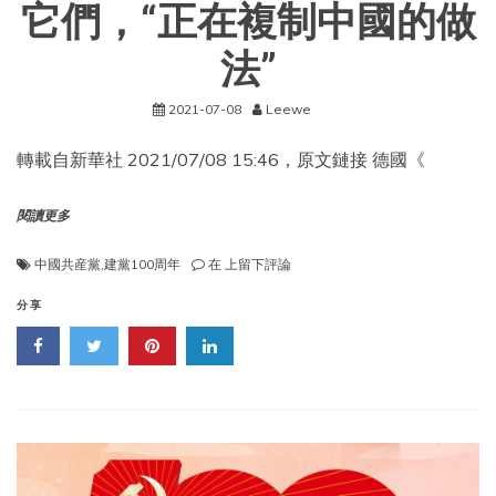
它們，“正在複制中國的做
法”
2021-07-08
Leewe
轉載自新華社 2021/07/08 15:46，原文鏈接 德國《
閱讀更多
它
中國共産黨
,
建黨100周年
在
上留下評論
們，
“正
分享
在
複
制
中
國
的
做
法”