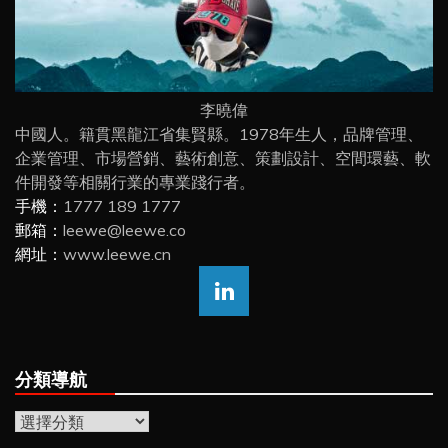
李曉偉
中國人。籍貫黑龍江省集賢縣。1978年生人，品牌管理、
企業管理、市場營銷、藝術創意、策劃設計、空間環藝、軟
件開發等相關行業的專業踐行者。
手機：
1777 189 1777
郵箱：
leewe@leewe.co
網址：
www.leewe.cn
分類導航
分
類