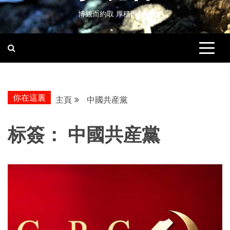
博觀而約取 厚積而薄發
你在這裏
主頁
中國共産黨
标簽：
中國共産黨