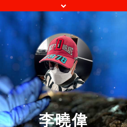
跳
至
内
容
李曉偉