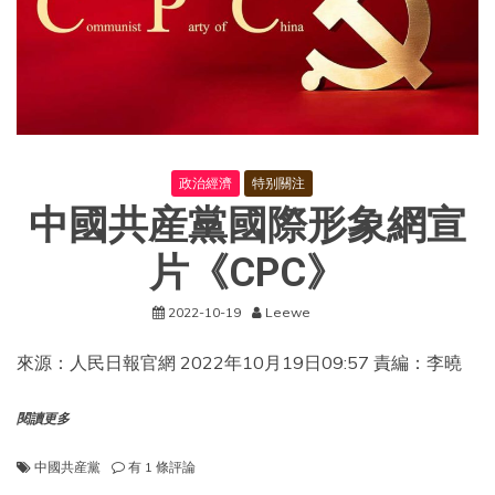
政治經濟
特别關注
中國共産黨國際形象網宣
片《CPC》
2022-10-19
Leewe
來源：人民日報官網 2022年10月19日09:57 責編：李曉
閱讀更多
中
中國共産黨
有 1 條評論
國