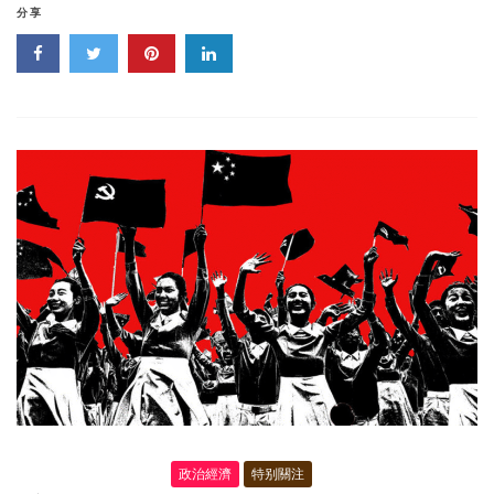
共
分享
産
黨
國
際
形
象
網
宣
片
《CPC》
政治經濟
特别關注