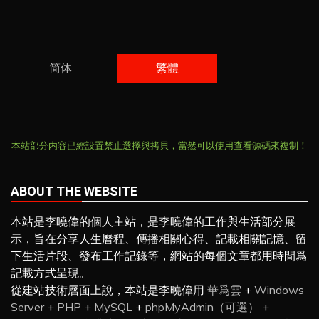
導
航
简体
繁體
本站部分内容已經設置禁止選擇與拷貝，當然可以使用查看源碼來複制！
ABOUT THE WEBSITE
本站是李曉偉的個人主站，是李曉偉的工作與生活部分展
示，旨在分享人生曆程、傳播相關心得、記載相關記憶、留
下生活片段、發布工作記錄等，網站的每個文章都用時間爲
記載方式呈現。
從建站技術層面上說，本站是李曉偉用
華爲雲
+
Windows
Server
+
PHP
+
MySQL
+
phpMyAdmin（可選）
+