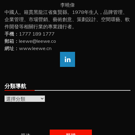
李曉偉
中國人。籍貫黑龍江省集賢縣。1978年生人，品牌管理、
企業管理、市場營銷、藝術創意、策劃設計、空間環藝、軟
件開發等相關行業的專業踐行者。
手機：
1777 189 1777
郵箱：
leewe@leewe.co
網址：
www.leewe.cn
分類導航
分
類
導
航