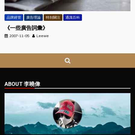
品牌經管
廣告理論
特别關注
通識百科
《一些廣告詞彙》
2007-11-05
Leewe
ABOUT 李曉偉