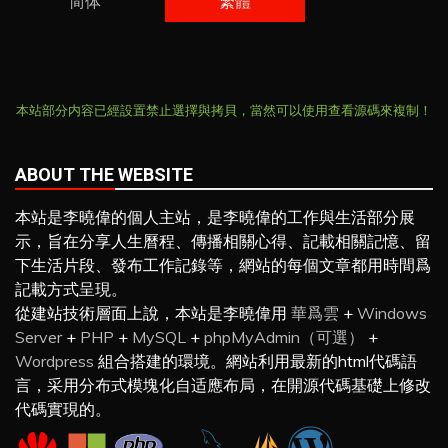
简体
繁體
本站部分内容已經設置禁止選擇與拷貝，當然可以使用查看源碼來複制！
ABOUT THE WEBSITE
本站是李曉偉的個人主站，是李曉偉的工作與生活部分展
示，旨在分享人生曆程、傳播相關心得、記載相關記憶、留
下生活片段、發布工作記錄等，網站的每個文章都用時間爲
記載方式呈現。
從建站技術層面上說，本站是李曉偉用
華爲雲
+
Windows
Server
+
PHP
+
MySQL
+
phpMyAdmin（可選）
+
Wordpress
組合搭建的環境。網站利用最新的html代碼語
言，采用分布式模塊化自适應布局，在開源代碼基礎上修改
代碼實現的。