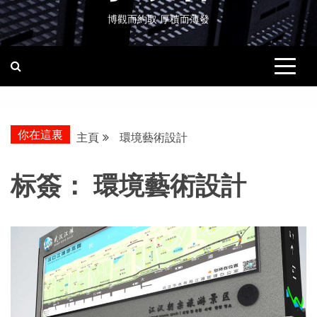
博觀而約取 厚積而薄發
你在這裏
主頁
環境藝術設計
标簽：
環境藝術設計