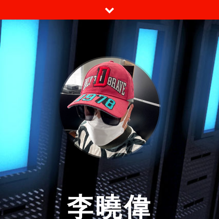
跳
至
内
容
李曉偉