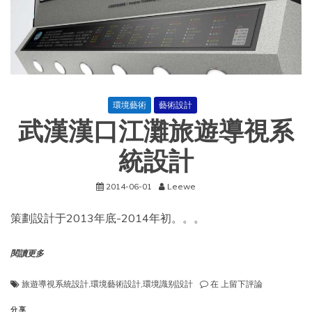
環境藝術
藝術設計
武漢漢口江灘旅遊導視系
統設計
2014-06-01
Leewe
策劃設計于2013年底-2014年初。。。
閱讀更多
武
旅遊導視系統設計
,
環境藝術設計
,
環境識别設計
在
上留下評論
漢
漢
分享