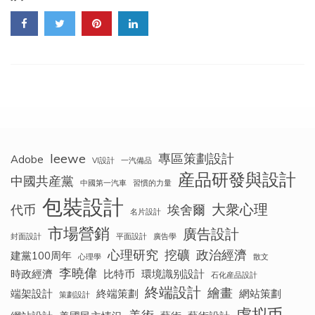
口
江
灘
旅
遊
導
視
系
統
設
計
leewe
專區策劃設計
Adobe
VI設計
一汽備品
産品研發與設計
中國共産黨
中國第一汽車
習慣的力量
包裝設計
大衆心理
代币
埃舍爾
名片設計
市場營銷
廣告設計
封面設計
平面設計
廣告學
心理研究
挖礦
政治經濟
建黨100周年
心理學
散文
李曉偉
時政經濟
比特币
環境識别設計
石化産品設計
終端設計
繪畫
端架設計
終端策劃
網站策劃
策劃設計
虛拟币