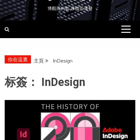
博觀而約取 厚積而薄發
你在這裏
主頁
InDesign
标簽：
InDesign