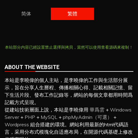
简体
繁體
本站部分内容已經設置禁止選擇與拷貝，當然可以使用查看源碼來複制！
ABOUT THE WEBSITE
本站是李曉偉的個人主站，是李曉偉的工作與生活部分展
示，旨在分享人生曆程、傳播相關心得、記載相關記憶、留
下生活片段、發布工作記錄等，網站的每個文章都用時間爲
記載方式呈現。
從建站技術層面上說，本站是李曉偉用
華爲雲
+
Windows
Server
+
PHP
+
MySQL
+
phpMyAdmin（可選）
+
Wordpress
組合搭建的環境。網站利用最新的html代碼語
言，采用分布式模塊化自适應布局，在開源代碼基礎上修改