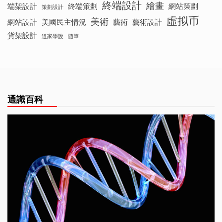
終端設計
繪畫
端架設計
終端策劃
網站策劃
策劃設計
虛拟币
美術
網站設計
美國民主情況
藝術
藝術設計
貨架設計
道家學說
随筆
通識百科