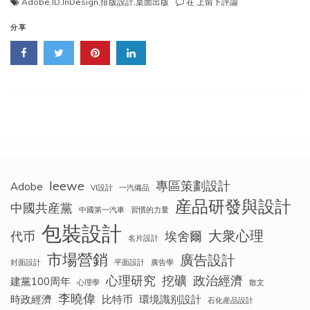
InDesign
Adobe
,
ID
,
InDesign
,
排版設計
,
桌面出版
在
上留下評論
（ID）
的
分享
曆
史
（The
History
of
Adobe
InDesign）
leewe
專區策劃設計
Adobe
VI設計
一汽備品
産品研發與設計
中國共産黨
中國第一汽車
習慣的力量
包裝設計
大衆心理
代币
埃舍爾
名片設計
市場營銷
廣告設計
封面設計
平面設計
廣告學
心理研究
挖礦
政治經濟
建黨100周年
心理學
散文
李曉偉
時政經濟
比特币
環境識别設計
石化産品設計