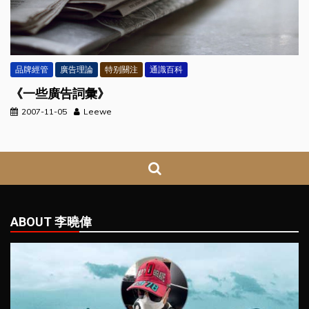
品牌經管
廣告理論
特别關注
通識百科
《一些廣告詞彙》
2007-11-05
Leewe
ABOUT 李曉偉