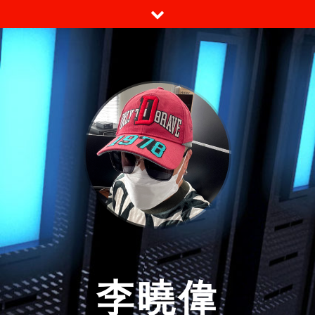
跳
至
内
容
李曉偉