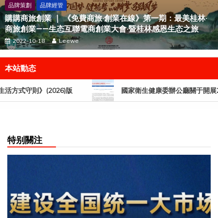
品牌策劃
品牌經管
購購商旅創業 ｜ 《免費商旅·創業在線》第一期：最美桂林·
商旅創業——生态互聯電商創業大會·暨桂林感恩生态之旅
2022-10-18
Leewe
本站動态
方式守則》(2026)版
國家衛生健康委辦公廳關于開展20
特别關注