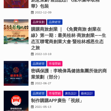
華》包裝
2022-12-09
品牌策劃
品牌經管
購購商旅創業 ｜ 《免費商旅·創業在
線》第一期：最美桂林·商旅創業——生
态互聯電商創業大會·暨桂林感恩生态
之旅
2022-10-18
品牌經管
市場營銷
密碼保護：李曉偉爲健徳集團所做的商
業策劃（部分）
2022-06-27
品牌經管
市場營銷
廣告設計
藝術設計
制作購購APP廣告「視頻」
2021-05-13