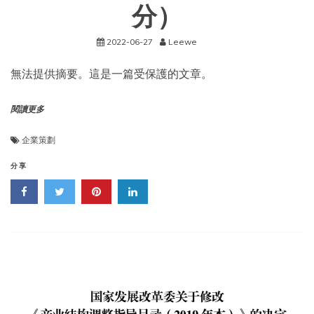
分）
特
别
行
2022-06-27
Leewe
政
區
無法提供摘要。這是一篇受保護的文章。
第
六
屆
閱讀更多
政
府
就
企業策劃
職
典
分享
禮
隆
重
舉
行
習
近
平
主
席
出