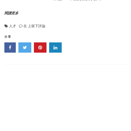
閱讀更多
《中
人才
在
上留下評論
央
人
分享
才
工
作
會
議》
在
京
召
開，
習
近
平
主
席
出
席
會
議