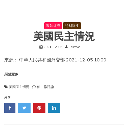
（2019
年
本）
的
決
政治經濟
特别關注
定》
美國民主情況
2021-12-06
Leewe
來源： 中華人民共和國外交部 2021-12-05 10:00
閱讀更多
美
美國民主情況
有 1 條評論
國
民
分享
主
情
況