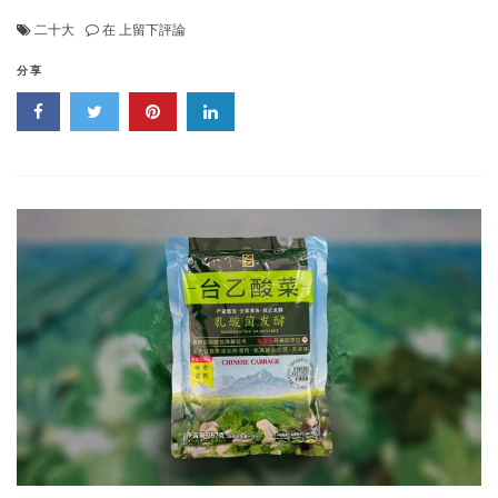
中
二十大
在
上留下評論
國
共
分享
産
黨
第
二
十
次
全
國
代
表
大
會
報
告
全
文