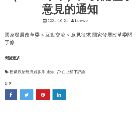
意見的通知
2021-10-21
Leewe
國家發展改革委 > 互動交流 > 意見征求 國家發展改革委關
于修
閱讀更多
國
挖礦
,
政治經濟
,
虛拟币
,
通知
在
上留下評論
家
發
分享
展
改
革
委
關
于
修
改
《産
業