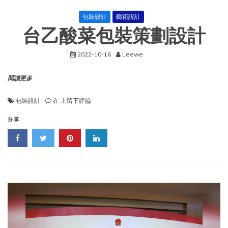
包裝設計
藝術設計
台乙酸菜包裝策劃設計
2022-10-16
Leewe
閱讀更多
台
包裝設計
在
上留下評論
乙
酸
分享
菜
包
裝
策
劃
設
計