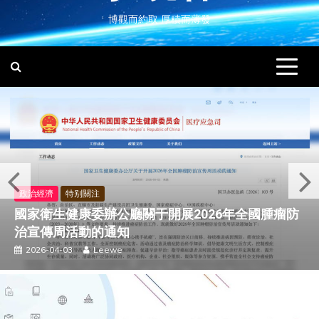
博觀而約取 厚積而薄發
政治經濟
特别關注
國家衛生健康委辦公廳關于開展2026年全國腫瘤防
治宣傳周活動的通知
2026-04-03
Leewe