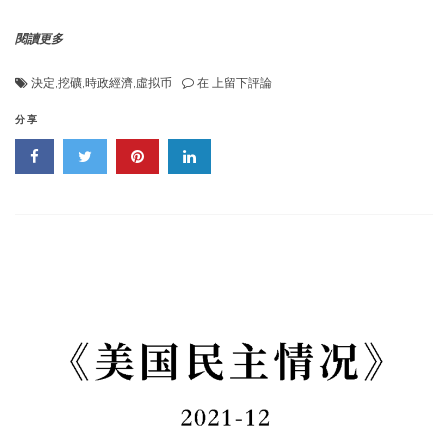
閱讀更多
《國
決定
,
挖礦
,
時政經濟
,
虛拟币
在
上留下評論
家
發
分享
展
改
革
委
關
于
修
改
産
業
結
構
調
整
指
導
目
錄