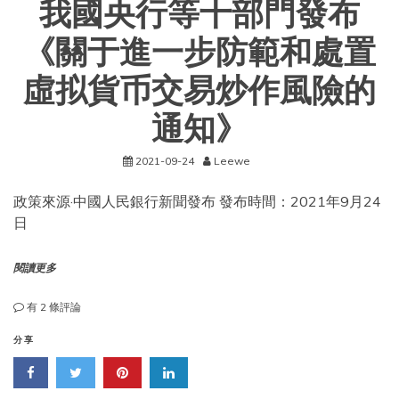
我國央行等十部門發布
《關于進一步防範和處置
虛拟貨币交易炒作風險的
通知》
2021-09-24
Leewe
政策來源·中國人民銀行新聞發布 發布時間：2021年9月24
日
閱讀更多
我
有 2 條評論
國
央
分享
行
等
十