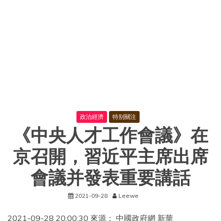
結
構
調
整
指
導
目
錄
（2019
年
本）》
公
開
政治經濟
特别關注
征
《中央人才工作會議》在
求
意
見
京召開，習近平主席出席
的
通
會議并發表重要講話
知
2021-09-28
Leewe
2021-09-28 20:00:30 來源： 中國政府網 新華