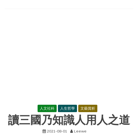
部
門
發
布
《關
于
進
一
步
防
範
和
處
置
虛
拟
貨
币
交
易
人文社科
人生哲學
文藝賞析
炒
讀三國乃知識人用人之道
作
風
險
2021-08-01
Leewe
的