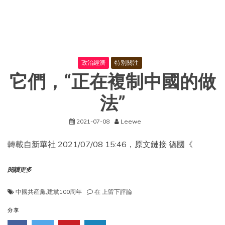
政治經濟
特别關注
它們，“正在複制中國的做
法”
2021-07-08
Leewe
轉載自新華社 2021/07/08 15:46，原文鏈接 德國《
閱讀更多
它
中國共産黨
,
建黨100周年
在
上留下評論
們，
“正
分享
在