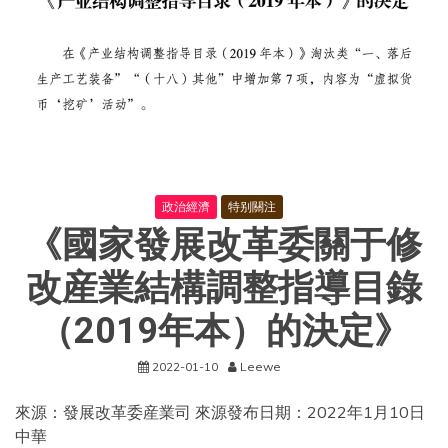
席
并
發
表
重
要
講
話》
政治經濟
特别關注
《國家發展改革委關于修
改産業結構調整指導目錄
（2019年本）的決定》
2022-01-10
Leewe
來源：發展改革委産業司 來源發布日期：2022年1月10日
中華