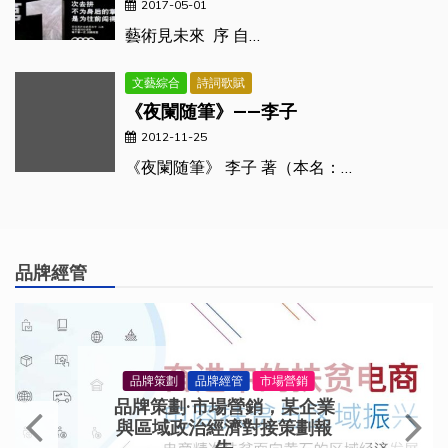
2017-05-01
藝術見未來 序 自…
文藝綜合
詩詞歌賦
《夜闌随筆》——李子
2012-11-25
《夜闌随筆》 李子 著（本名：…
品牌經管
品牌策劃
品牌經管
市場營銷
品牌策劃·市場營銷，某企業
與區域政治經濟對接策劃報