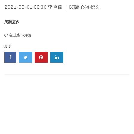
通
2021-08-01 08:30 李曉偉 ｜ 閱讀·心得·撰文
知》
閱讀更多
讀
在
上留下評論
三
國
分享
乃
知
識
人
用
人
之
道