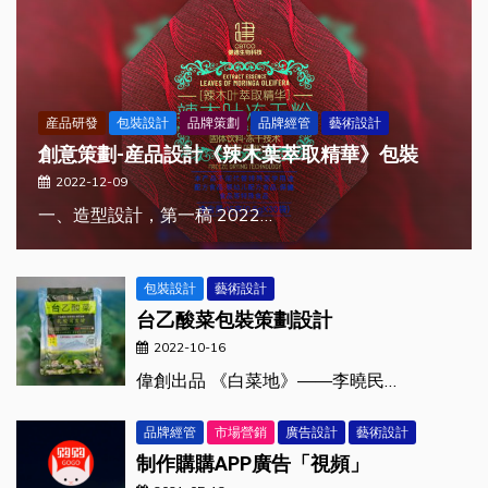
産品研發
包裝設計
品牌策劃
品牌經管
藝術設計
創意策劃-産品設計《辣木葉萃取精華》包裝
2022-12-09
一、造型設計，第一稿 2022…
包裝設計
藝術設計
台乙酸菜包裝策劃設計
2022-10-16
偉創出品 《白菜地》——李曉民…
品牌經管
市場營銷
廣告設計
藝術設計
制作購購APP廣告「視頻」