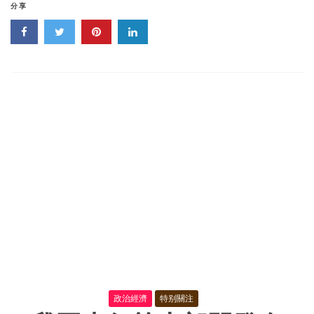
發
分享
展
改
革
委
等
部
門
關
于
整
治
虛
拟
貨
币
“挖
礦”
活
動
的
通
知
政治經濟
特别關注