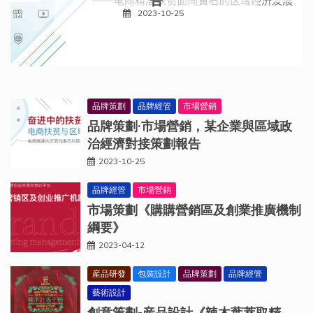
告
2023-10-25
品牌策劃
品牌經管
市場營銷
品牌策劃·市場營銷，某企業與區域政
治經濟對接策劃報告
2023-10-25
品牌經管
市場營銷
市場策劃《購購營銷區及創業推廣機制
綱要》
2023-04-12
産品研發
包裝設計
品牌策劃
品牌經管
藝術設計
創意策劃-産品設計《辣木葉萃取精