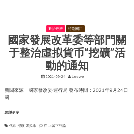
并
發
表
重
要
政治經濟
特别關注
講
國家發展改革委等部門關
話
于整治虛拟貨币“挖礦”活
動的通知
2021-09-24
Leewe
新聞來源：國家發改委·運行局 發布時間：2021年9月24日
國
閱讀更多
國
代币
,
挖礦
,
虛拟币
在
上留下評論
家