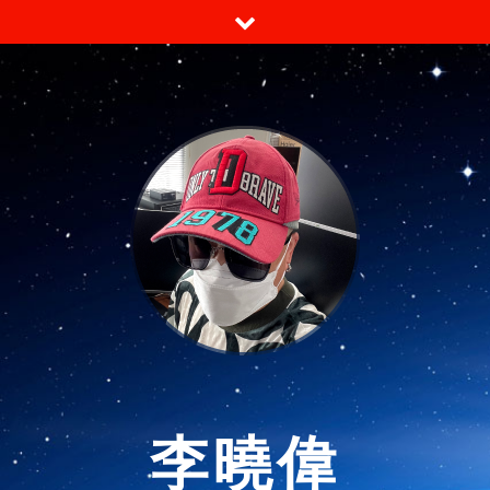
跳
至
内
容
李曉偉