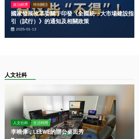
信息科技
特别關注
發《全國統一大市場建設指
InDesign （ID）的曆史（T
相關政策
InDesign）
2025-01-13
人文社科
人文社科
生活時間
李曉偉，LEEWE的辦公桌面秀