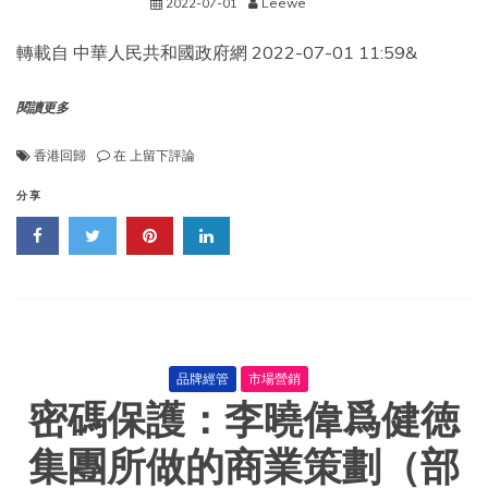
2022-07-01
Leewe
轉載自 中華人民共和國政府網 2022-07-01 11:59&
閱讀更多
轉
香港回歸
在
上留下評論
載
《慶
分享
祝
香
港
回
歸
祖
國
25
周
品牌經管
市場營銷
年
密碼保護：李曉偉爲健徳
大
會
暨
集團所做的商業策劃（部
香
港